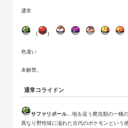
通常
(
)
色違い
未解禁。
通常コライドン
サファリボール
…地を這う爬虫類の一種
異なり野性味に溢れた古代のポケモンという