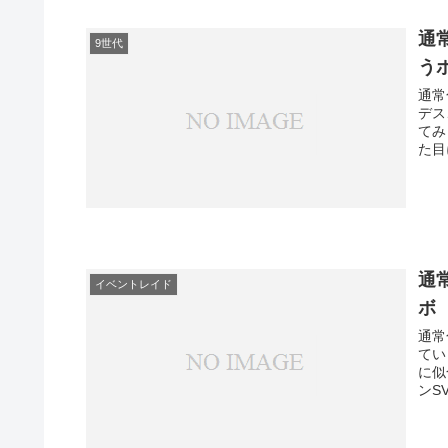
通
9世代
う
通常
デス
てみ
た目
通
イベントレイド
ボ
通常
てい
に似
ンS