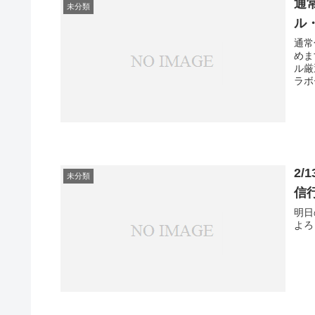
通
未分類
ル
通常
めま
ル厳
ラボ
ポケ
2/
未分類
信
明日
よろ