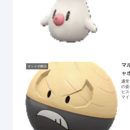
マ
オシャボ解説
ャ
通常
の姿
ヒス
マイ