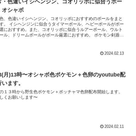
常・色違いイシヘンジン、コオリッポに似合うボー
・オシャボ
色、色違いイシヘンジン、コオリッポにおすすめのボールをまと
す。 イシヘンジンに似合うタイマーボール、ヘビーボールがボー
選におすすめ。また、コオリッポに似合うルアーボール、ウルト
ール、ドリームボールがボール厳選におすすめ。 ポケモン剣盾、
モンSV両方で対になっているポケモンです。
2024.02.13
13(月)13時〜オシャボ色ポケモン＋色卵のyoutube配
行います。
の１３時から野生色ポケモン＋ポッチャマ色卵配布開始します。
しくお願いします〜
2024.02.11