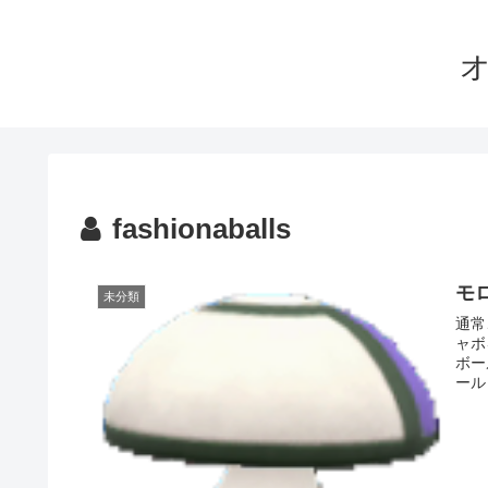
オ
fashionaballs
モ
未分類
通常
ャボ
ボー
ール