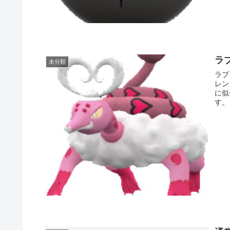
ラ
未分類
ラブ
レン
に似
す。