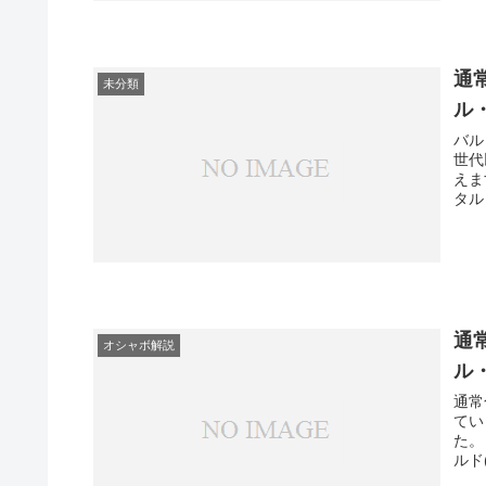
通
未分類
ル
バル
世代
えま
タル
通
オシャボ解説
ル
通常
てい
た。
ルド