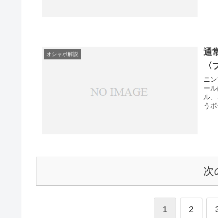
通
オシャボ解説
〈
ニン
ール
ル、
うボ
ル、
ボー
す。
次
1
2